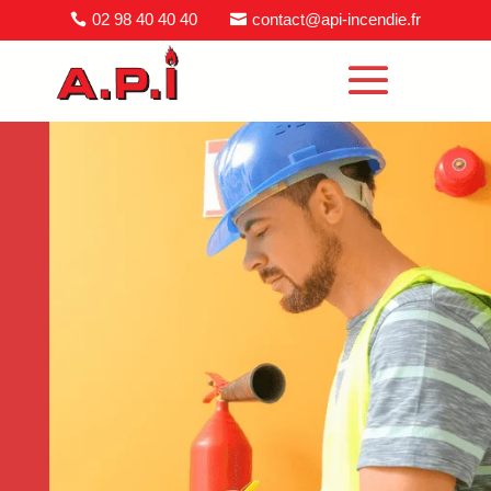
02 98 40 40 40
contact@api-incendie.fr

